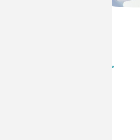
HealthDataSpace – Ihre
Bilder online
Informationen für Patienten
Informationen für Ärzte
Senden Sie uns Ihre Fragen zu HealthDataSpace