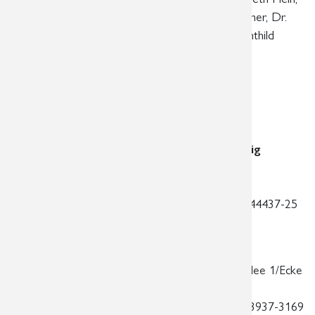
Dr. med. Josephin Gawlitza, Dr. med. Philipp Tilgner, Dr.
med. Christina Mory, Seweryn Krzykowski, Mechthild
Kristokat
Fachärzte für Radiologie/Neuroradiologie
PD Dr. med. habil. Jens-Peter Schneider
Dr. med. Dominik Fritzsch
Standort am Diakonissenkrankenhaus Leipzig
Hauptstandort
Georg-Schwarz-Str. 49 | 04177 Leipzig
Telefon:
0341 3937-3000 | Telefax:
0341 44437-25
| E-Mail:
praxis@radiologie-leipzig.de
Standort im Markkleeberg-Center
| Kirschallee 1/Ecke
Koburger Straße | 04416 Markkleeberg
Telefon:
0341 3937-3100 | Telefax:
0341 3937-3169