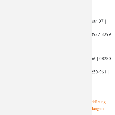
| E-Mail:
praxis@radiologie-markkleeberg.de
Standort am Rathaus Schönefeld
| Ossietzkystr. 37 |
04347 Leipzig
Telefon:
0341 3937-3200 | Telefax:
0341 3937-3299
| E-Mail:
praxis@radiologie-schoenefeld.de
Standort am Auerhammer
| Zschorlauer Str. 56 | 08280
Aue – Bad Schlema
Telefon:
03771 250-960 | Telefax:
03771 250-961 |
E-Mail:
praxis@radiologie-aue.de
Home
Impressum
Datenschutzerklärung
Sitemap
Kontakt
Cookie-Einstellungen
Instagram
Facebook
Suche