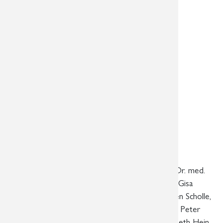
Überörtliche Radiologische
Gemeinschaftspraxis in
Leipzig, Markkleeberg und Aue
Fachärzte für Radiologie
Dr. med. Ute Bayer, Dr. med. Romy Steinecke, Dr. med.
Roland Schmidt, Dr. med. Ute Englisch, Dr. med. Gisa
Löbe, Dr. med. Grit Häntschel, Dr. med. Thorsten Scholle,
Dr. med. Max-Ludwig Schäfer, Dr. med. Andreas Peter
Erler, Dr. med. Friederike Lerche, Dr. med. Elizabeth Hein,