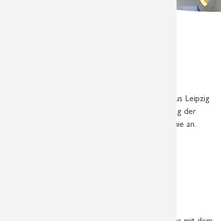
Aktuelle Informationen
01.02.2025 09:46 Uhr
CT-Koronarangiographie
An unserem Standort am Diakonissenkrankenhaus Leipzig
bieten wir ab sofort die radiologische Beurteilung der
Herzkranzgefäße mittels CT-Koronarangiographie an.
Weiterlesen …
01.10.2024 15:16 Uhr
Upgrade MRT am Standort
Diakonissenkrankenhaus
Nach dem Umbau unseres zweiten MRT-Gerätes mit dem