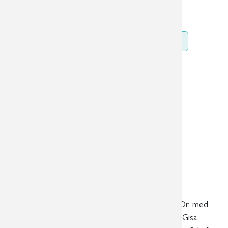
Weiterlesen …
Zurück
«
1
2
3
4
5
6
7
»
Überörtliche Radiologische
Gemeinschaftspraxis in
Leipzig, Markkleeberg und Aue
Fachärzte für Radiologie
Dr. med. Ute Bayer, Dr. med. Romy Steinecke, Dr. med.
Roland Schmidt, Dr. med. Ute Englisch, Dr. med. Gisa