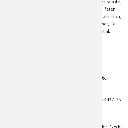
Löbe, Dr. med. Grit Häntschel, Dr. med. Thorsten Scholle,
Dr. med. Max-Ludwig Schäfer, Dr. med. Andreas Peter
Erler, Dr. med. Friederike Lerche, Dr. med. Elizabeth Hein,
Dr. med. Josephin Gawlitza, Dr. med. Philipp Tilgner, Dr.
med. Christina Mory, Seweryn Krzykowski, Mechthild
Kristokat
Fachärzte für Radiologie/Neuroradiologie
PD Dr. med. habil. Jens-Peter Schneider
Dr. med. Dominik Fritzsch
Standort am Diakonissenkrankenhaus Leipzig
Hauptstandort
Georg-Schwarz-Str. 49 | 04177 Leipzig
Telefon:
0341 3937-3000 | Telefax:
0341 44437-25
| E-Mail:
praxis@radiologie-leipzig.de
Standort im Markkleeberg-Center
| Kirschallee 1/Ecke