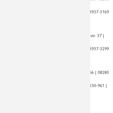
Koburger Straße | 04416 Markkleeberg
Telefon:
0341 3937-3100 | Telefax:
0341 3937-3169
| E-Mail:
praxis@radiologie-markkleeberg.de
Standort am Rathaus Schönefeld
| Ossietzkystr. 37 |
04347 Leipzig
Telefon:
0341 3937-3200 | Telefax:
0341 3937-3299
| E-Mail:
praxis@radiologie-schoenefeld.de
Standort am Auerhammer
| Zschorlauer Str. 56 | 08280
Aue – Bad Schlema
Telefon:
03771 250-960 | Telefax:
03771 250-961 |
E-Mail:
praxis@radiologie-aue.de