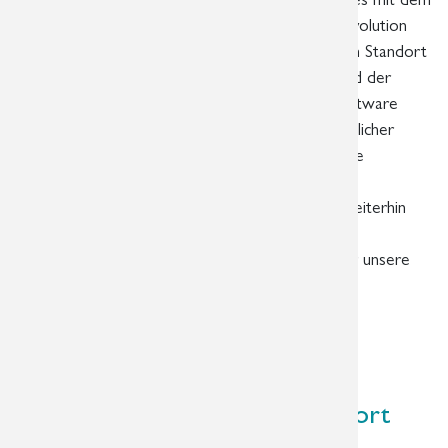
Upgrade des Philips Ingenia auf Philips Ingenia Evolution
freuen wir uns, dass nun beide MRT-Systeme am Standort
Diakonissenkrankenhaus auf dem neuesten Stand der
Technik sind. Nach Austausch der Hard- und Software
kann das neue MRT mit Hilfe eingesetzter künstlicher
Intelligenz bei verbesserter Bildqualität schnellere
Messzeiten ermöglichen, ohne beim
Untersuchungskomfort Abstriche zu machen. Weiterhin
verfügt das Gerät über einen erweiterten
Innendurchmesser und damit über mehr Platz für unsere
Patienten im Gerät.
Weiterlesen …
01.06.2024 14:47 Uhr
Neues Röntgengerät am Standort
Schönefeld